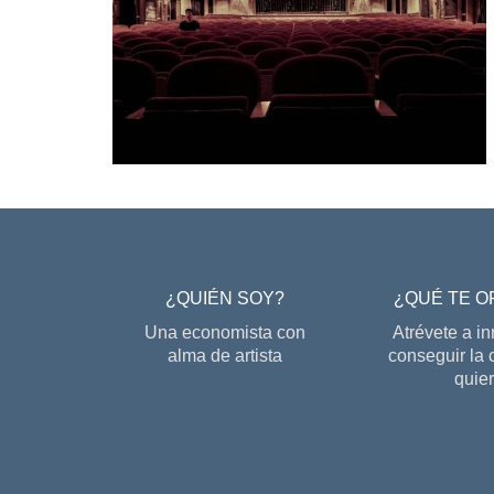
¿QUIÉN SOY?
¿QUÉ TE 
Una economista con
Atrévete a i
alma de artista
conseguir la 
quie