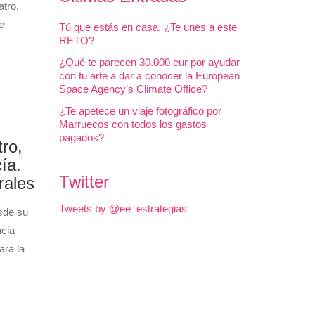
atro,
e
Tú que estás en casa, ¿Te unes a este
RETO?
¿Qué te parecen 30.000 eur por ayudar
con tu arte a dar a conocer la European
Space Agency’s Climate Office?
¿Te apetece un viaje fotográfico por
Marruecos con todos los gastos
pagados?
ro,
ía.
Twitter
rales
Tweets by @ee_estrategias
esde su
ncia
ara la