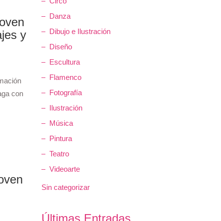
Circo
Danza
Joven
Dibujo e Ilustración
jes y
Diseño
Escultura
Flamenco
rmación
Fotografía
aga con
Ilustración
Música
Pintura
Teatro
Videoarte
Joven
Sin categorizar
Últimas Entradas