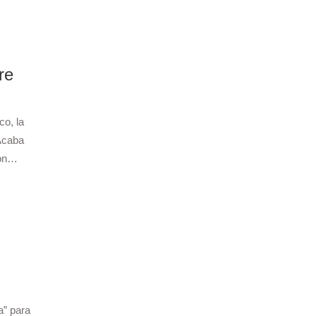
re
co, la
 Acaba
ión…
a” para